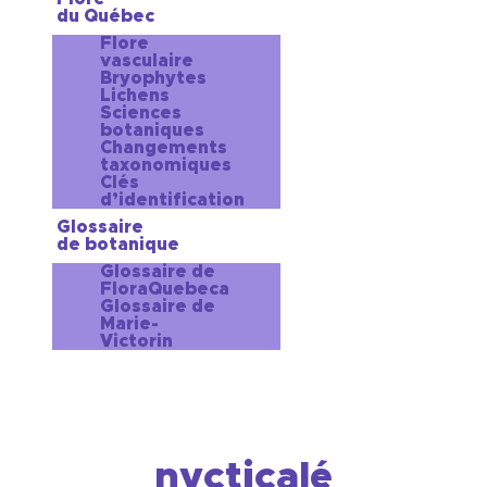
du Québec
Flore
vasculaire
Bryophytes
Lichens
Sciences
botaniques
Changements
taxonomiques
Clés
d’identification
Glossaire
de botanique
Glossaire de
FloraQuebeca
Glossaire de
Marie-
Victorin
nycticalé