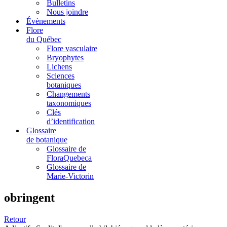
Bulletins
Nous joindre
Évènements
Flore
du Québec
Flore vasculaire
Bryophytes
Lichens
Sciences
botaniques
Changements
taxonomiques
Clés
d’identification
Glossaire
de botanique
Glossaire de
FloraQuebeca
Glossaire de
Marie-Victorin
obringent
Retour