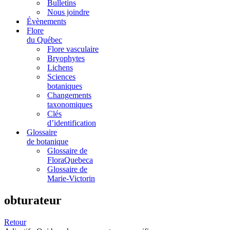
Bulletins
Nous joindre
Évènements
Flore
du Québec
Flore vasculaire
Bryophytes
Lichens
Sciences
botaniques
Changements
taxonomiques
Clés
d’identification
Glossaire
de botanique
Glossaire de
FloraQuebeca
Glossaire de
Marie-Victorin
obturateur
Retour