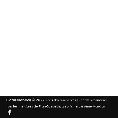
FloraQuebeca © 2022
Tous droits réservés | Site web maintenu
par les membres de FloraQuebeca, graphisme par Anne Moncion