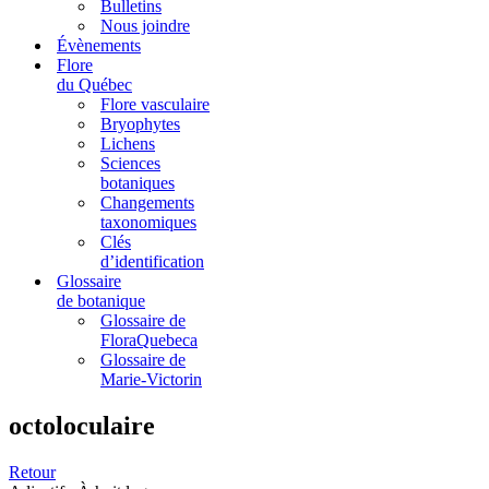
Bulletins
Nous joindre
Évènements
Flore
du Québec
Flore vasculaire
Bryophytes
Lichens
Sciences
botaniques
Changements
taxonomiques
Clés
d’identification
Glossaire
de botanique
Glossaire de
FloraQuebeca
Glossaire de
Marie-Victorin
octoloculaire
Retour