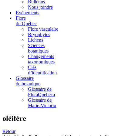
Bulletins
Nous joindre
Évènements
Flore
du Québec
Flore vasculaire
Bryophytes
Lichens
Sciences
botaniques
Changements
taxonomiques
Clés
d’identification
Glossaire
de botanique
Glossaire de
FloraQuebeca
Glossaire de
Marie-Victorin
oléifère
Retour