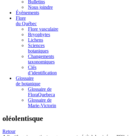
Bulletins
Nous joindre
Évènements
Flore
du Québec
Flore vasculaire
Bryophytes
Lichens
Sciences
botaniques
Changements
taxonomiques
Clés
d’identification
Glossaire
de botanique
Glossaire de
FloraQuebeca
Glossaire de
Marie-Victorin
oléolentisque
Retour