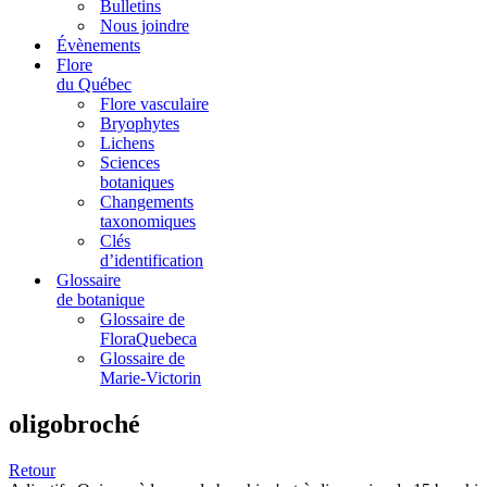
Bulletins
Nous joindre
Évènements
Flore
du Québec
Flore vasculaire
Bryophytes
Lichens
Sciences
botaniques
Changements
taxonomiques
Clés
d’identification
Glossaire
de botanique
Glossaire de
FloraQuebeca
Glossaire de
Marie-Victorin
oligobroché
Retour