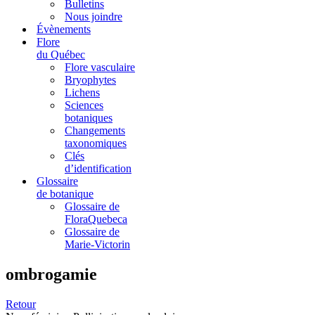
Bulletins
Nous joindre
Évènements
Flore
du Québec
Flore vasculaire
Bryophytes
Lichens
Sciences
botaniques
Changements
taxonomiques
Clés
d’identification
Glossaire
de botanique
Glossaire de
FloraQuebeca
Glossaire de
Marie-Victorin
ombrogamie
Retour