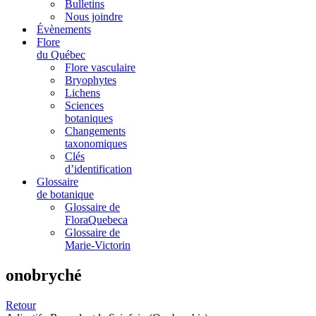
Bulletins
Nous joindre
Évènements
Flore
du Québec
Flore vasculaire
Bryophytes
Lichens
Sciences
botaniques
Changements
taxonomiques
Clés
d’identification
Glossaire
de botanique
Glossaire de
FloraQuebeca
Glossaire de
Marie-Victorin
onobryché
Retour