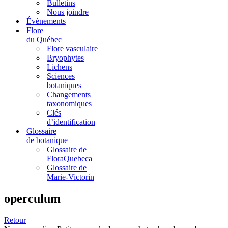
Bulletins
Nous joindre
Évènements
Flore
du Québec
Flore vasculaire
Bryophytes
Lichens
Sciences
botaniques
Changements
taxonomiques
Clés
d’identification
Glossaire
de botanique
Glossaire de
FloraQuebeca
Glossaire de
Marie-Victorin
operculum
Retour