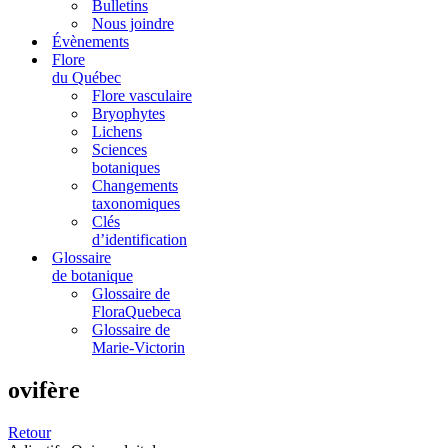
Bulletins
Nous joindre
Évènements
Flore
du Québec
Flore vasculaire
Bryophytes
Lichens
Sciences
botaniques
Changements
taxonomiques
Clés
d’identification
Glossaire
de botanique
Glossaire de
FloraQuebeca
Glossaire de
Marie-Victorin
ovifère
Retour