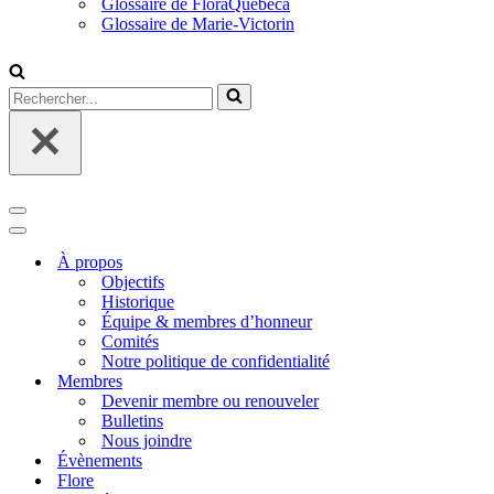
Glossaire de FloraQuebeca
Glossaire de Marie-Victorin
Rechercher...
Menu
de
Menu
navigation
de
À propos
navigation
Objectifs
Historique
Équipe & membres d’honneur
Comités
Notre politique de confidentialité
Membres
Devenir membre ou renouveler
Bulletins
Nous joindre
Évènements
Flore