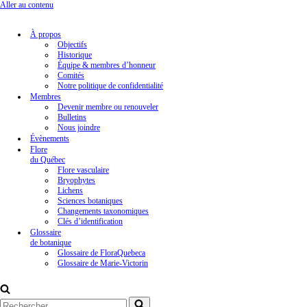
Aller au contenu
À propos
Objectifs
Historique
Équipe & membres d’honneur
Comités
Notre politique de confidentialité
Membres
Devenir membre ou renouveler
Bulletins
Nous joindre
Évènements
Flore
du Québec
Flore vasculaire
Bryophytes
Lichens
Sciences botaniques
Changements taxonomiques
Clés d’identification
Glossaire
de botanique
Glossaire de FloraQuebeca
Glossaire de Marie-Victorin
Rechercher...