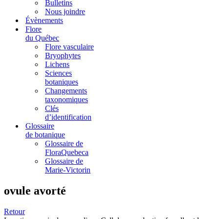
Bulletins
Nous joindre
Évènements
Flore
du Québec
Flore vasculaire
Bryophytes
Lichens
Sciences
botaniques
Changements
taxonomiques
Clés
d’identification
Glossaire
de botanique
Glossaire de
FloraQuebeca
Glossaire de
Marie-Victorin
ovule avorté
Retour