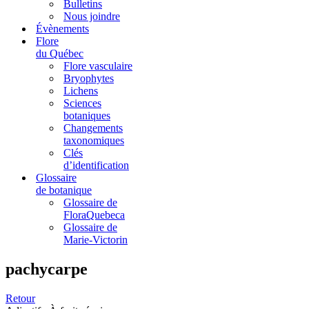
Bulletins
Nous joindre
Évènements
Flore
du Québec
Flore vasculaire
Bryophytes
Lichens
Sciences
botaniques
Changements
taxonomiques
Clés
d’identification
Glossaire
de botanique
Glossaire de
FloraQuebeca
Glossaire de
Marie-Victorin
pachycarpe
Retour