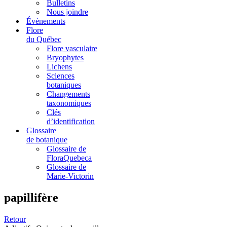
Bulletins
Nous joindre
Évènements
Flore
du Québec
Flore vasculaire
Bryophytes
Lichens
Sciences
botaniques
Changements
taxonomiques
Clés
d’identification
Glossaire
de botanique
Glossaire de
FloraQuebeca
Glossaire de
Marie-Victorin
papillifère
Retour