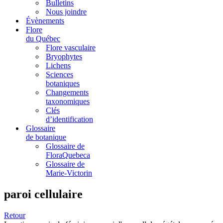
Bulletins
Nous joindre
Évènements
Flore
du Québec
Flore vasculaire
Bryophytes
Lichens
Sciences
botaniques
Changements
taxonomiques
Clés
d’identification
Glossaire
de botanique
Glossaire de
FloraQuebeca
Glossaire de
Marie-Victorin
paroi cellulaire
Retour