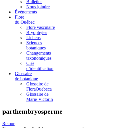
Bulletins
Nous joindre
Évènements
Flore
du Québec
Flore vasculaire
Bryophytes
Lichens
Sciences
botaniques
Changements
taxonomiques
Clés
d’identification
Glossaire
de botanique
Glossaire de
FloraQuebeca
Glossaire de
Marie-Victorin
parthembryosperme
Retour