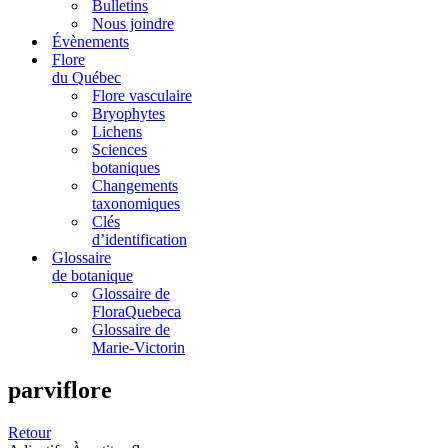
Bulletins
Nous joindre
Évènements
Flore
du Québec
Flore vasculaire
Bryophytes
Lichens
Sciences
botaniques
Changements
taxonomiques
Clés
d’identification
Glossaire
de botanique
Glossaire de
FloraQuebeca
Glossaire de
Marie-Victorin
parviflore
Retour