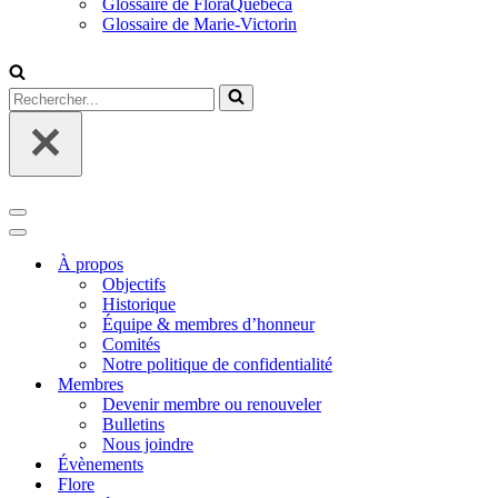
Glossaire de FloraQuebeca
Glossaire de Marie-Victorin
Rechercher...
Menu
de
Menu
navigation
de
À propos
navigation
Objectifs
Historique
Équipe & membres d’honneur
Comités
Notre politique de confidentialité
Membres
Devenir membre ou renouveler
Bulletins
Nous joindre
Évènements
Flore