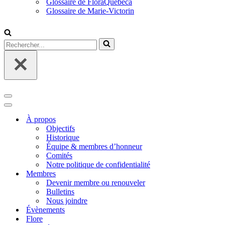
Glossaire de FloraQuebeca
Glossaire de Marie-Victorin
Rechercher...
Menu
de
Menu
navigation
de
À propos
navigation
Objectifs
Historique
Équipe & membres d’honneur
Comités
Notre politique de confidentialité
Membres
Devenir membre ou renouveler
Bulletins
Nous joindre
Évènements
Flore