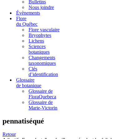
Bulletins
Nous joindre
Évènements
Flore
du Québec
Flore vasculaire
Bryophytes
Lichens
Sciences
botaniques
Changements
taxonomiques
Clés
d’identification
Glossaire
de botanique
Glossaire de
FloraQuebeca
Glossaire de
Marie-Victorin
pennatiséqué
Retour