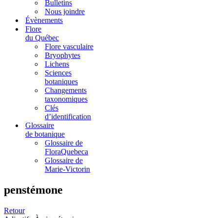
Bulletins
Nous joindre
Évènements
Flore
du Québec
Flore vasculaire
Bryophytes
Lichens
Sciences
botaniques
Changements
taxonomiques
Clés
d’identification
Glossaire
de botanique
Glossaire de
FloraQuebeca
Glossaire de
Marie-Victorin
penstémone
Retour