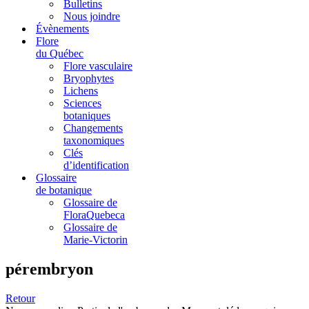
Bulletins
Nous joindre
Évènements
Flore
du Québec
Flore vasculaire
Bryophytes
Lichens
Sciences
botaniques
Changements
taxonomiques
Clés
d’identification
Glossaire
de botanique
Glossaire de
FloraQuebeca
Glossaire de
Marie-Victorin
pérembryon
Retour