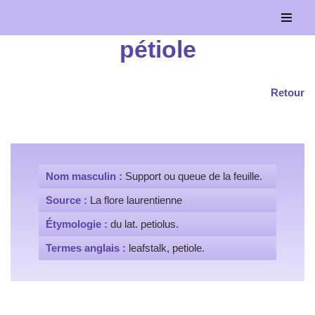
Aller
pétiole
au
contenu
Retour
Nom masculin :
Support ou queue de la feuille.
Source :
La flore laurentienne
Étymologie :
du lat. petiolus.
Termes anglais :
leafstalk, petiole.