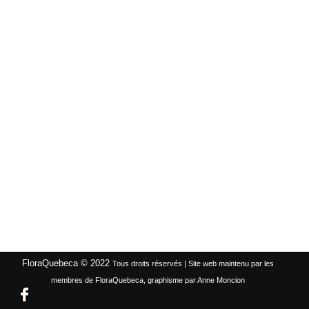
FloraQuebeca © 2022
Tous droits réservés | Site web maintenu par les
membres de FloraQuebeca, graphisme par Anne Moncion