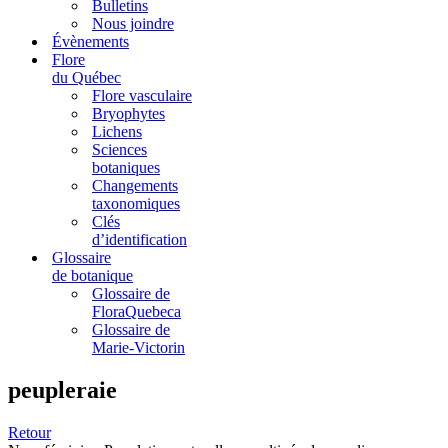
Bulletins
Nous joindre
Évènements
Flore
du Québec
Flore vasculaire
Bryophytes
Lichens
Sciences
botaniques
Changements
taxonomiques
Clés
d’identification
Glossaire
de botanique
Glossaire de
FloraQuebeca
Glossaire de
Marie-Victorin
peupleraie
Retour