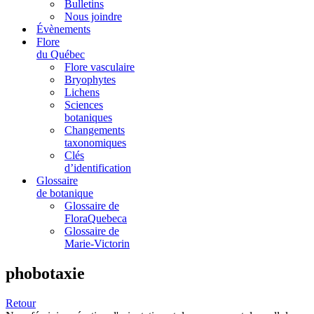
Bulletins
Nous joindre
Évènements
Flore
du Québec
Flore vasculaire
Bryophytes
Lichens
Sciences
botaniques
Changements
taxonomiques
Clés
d’identification
Glossaire
de botanique
Glossaire de
FloraQuebeca
Glossaire de
Marie-Victorin
phobotaxie
Retour