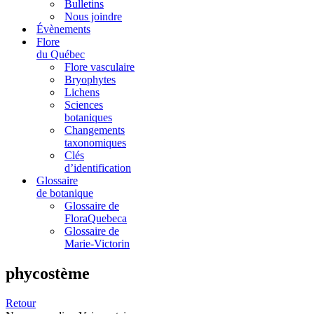
Bulletins
Nous joindre
Évènements
Flore
du Québec
Flore vasculaire
Bryophytes
Lichens
Sciences
botaniques
Changements
taxonomiques
Clés
d’identification
Glossaire
de botanique
Glossaire de
FloraQuebeca
Glossaire de
Marie-Victorin
phycostème
Retour