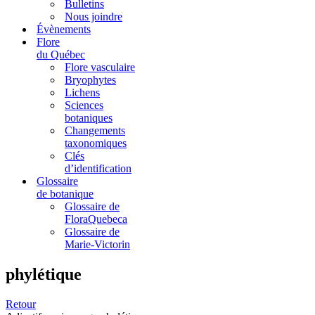
Bulletins
Nous joindre
Évènements
Flore
du Québec
Flore vasculaire
Bryophytes
Lichens
Sciences
botaniques
Changements
taxonomiques
Clés
d’identification
Glossaire
de botanique
Glossaire de
FloraQuebeca
Glossaire de
Marie-Victorin
phylétique
Retour