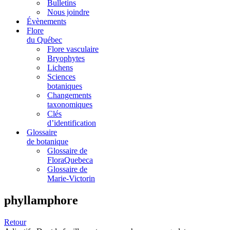
Bulletins
Nous joindre
Évènements
Flore
du Québec
Flore vasculaire
Bryophytes
Lichens
Sciences
botaniques
Changements
taxonomiques
Clés
d’identification
Glossaire
de botanique
Glossaire de
FloraQuebeca
Glossaire de
Marie-Victorin
phyllamphore
Retour