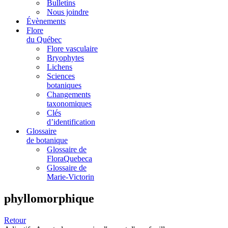
Bulletins
Nous joindre
Évènements
Flore
du Québec
Flore vasculaire
Bryophytes
Lichens
Sciences
botaniques
Changements
taxonomiques
Clés
d’identification
Glossaire
de botanique
Glossaire de
FloraQuebeca
Glossaire de
Marie-Victorin
phyllomorphique
Retour