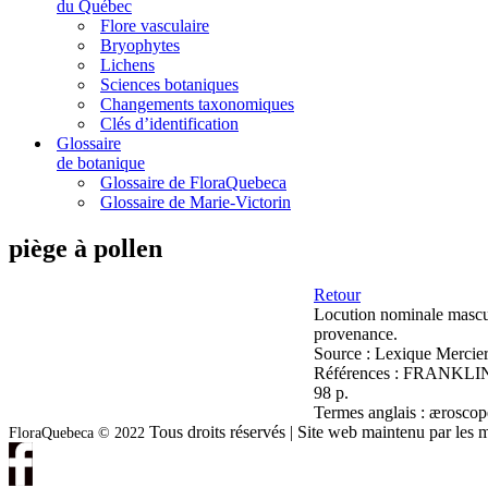
du Québec
Flore vasculaire
Bryophytes
Lichens
Sciences botaniques
Changements taxonomiques
Clés d’identification
Glossaire
de botanique
Glossaire de FloraQuebeca
Glossaire de Marie-Victorin
piège à pollen
Retour
Locution nominale mascu
provenance.
Source :
Lexique Mercier
Références :
FRANKLIN, E
98 p.
Termes anglais :
æroscope
Tous droits réservés | Site web maintenu par l
FloraQuebeca © 2022