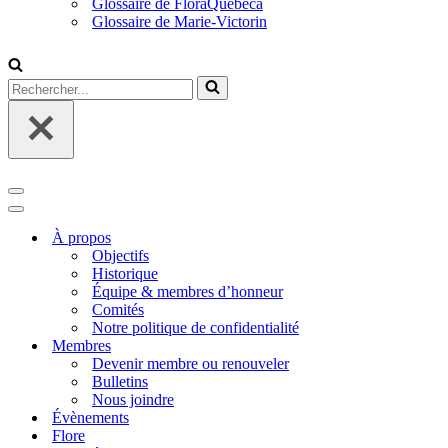
Glossaire de FloraQuebeca
Glossaire de Marie-Victorin
Rechercher...
Menu
de
Menu
navigation
de
À propos
navigation
Objectifs
Historique
Équipe & membres d’honneur
Comités
Notre politique de confidentialité
Membres
Devenir membre ou renouveler
Bulletins
Nous joindre
Évènements
Flore