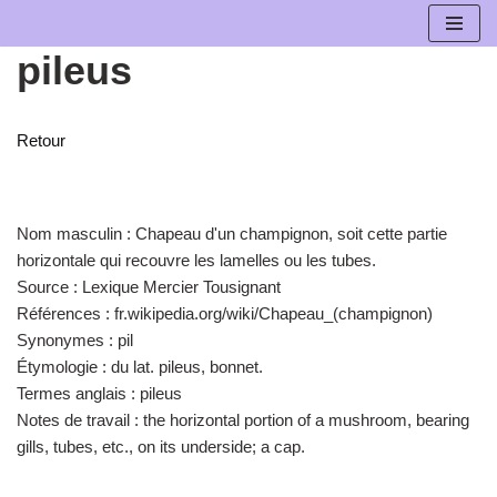
pileus
Aller
au
contenu
Retour
Nom masculin :
Chapeau d'un champignon, soit cette partie
horizontale qui recouvre les lamelles ou les tubes.
Source :
Lexique Mercier Tousignant
Références :
fr.wikipedia.org/wiki/Chapeau_(champignon)
Synonymes :
pil
Étymologie :
du lat. pileus, bonnet.
Termes anglais :
pileus
Notes de travail :
the horizontal portion of a mushroom, bearing
gills, tubes, etc., on its underside; a cap.