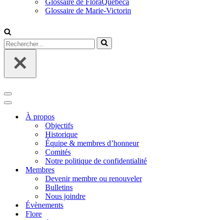
Glossaire de FloraQuebeca
Glossaire de Marie-Victorin
Rechercher...
Menu
de
Menu
navigation
de
À propos
navigation
Objectifs
Historique
Équipe & membres d’honneur
Comités
Notre politique de confidentialité
Membres
Devenir membre ou renouveler
Bulletins
Nous joindre
Évènements
Flore