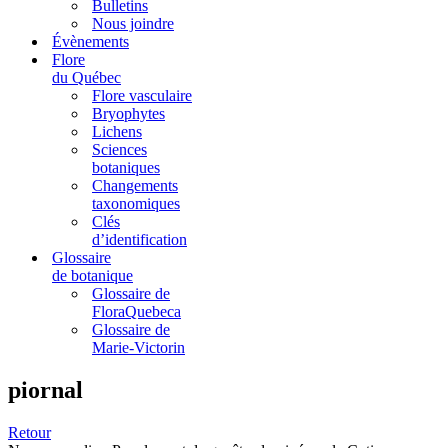
Bulletins
Nous joindre
Évènements
Flore
du Québec
Flore vasculaire
Bryophytes
Lichens
Sciences
botaniques
Changements
taxonomiques
Clés
d’identification
Glossaire
de botanique
Glossaire de
FloraQuebeca
Glossaire de
Marie-Victorin
piornal
Retour