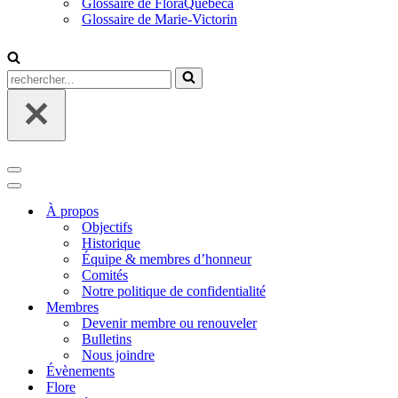
Glossaire de FloraQuebeca
Glossaire de Marie-Victorin
Rechercher...
Menu
de
Menu
navigation
de
À propos
navigation
Objectifs
Historique
Équipe & membres d’honneur
Comités
Notre politique de confidentialité
Membres
Devenir membre ou renouveler
Bulletins
Nous joindre
Évènements
Flore