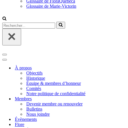
Glossaire de FloraQuebeca
Glossaire de Marie-Victorin
Rechercher...
Menu
de
Menu
navigation
de
À propos
navigation
Objectifs
Historique
Équipe & membres d’honneur
Comités
Notre politique de confidentialité
Membres
Devenir membre ou renouveler
Bulletins
Nous joindre
Évènements
Flore