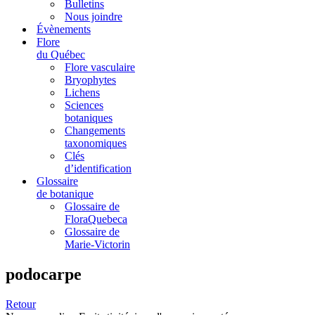
Bulletins
Nous joindre
Évènements
Flore
du Québec
Flore vasculaire
Bryophytes
Lichens
Sciences
botaniques
Changements
taxonomiques
Clés
d’identification
Glossaire
de botanique
Glossaire de
FloraQuebeca
Glossaire de
Marie-Victorin
podocarpe
Retour