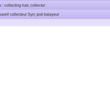
s :
collecting hair, collector
areil collecteur Syn: poil balayeur