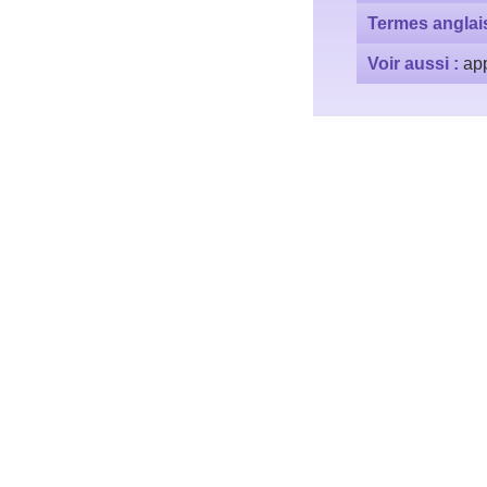
Termes anglai
Voir aussi :
app