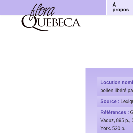
À
propos
Aller
au
contenu
Locution nomi
pollen libéré pa
Source :
Lexiq
Références :
G
Vaduz, 895 p.,
York. 520 p.