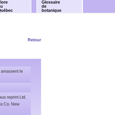
lore
Glossaire
du
de
Québec
botanique
Retour
i amassent le
us reprint Ltd.
ess Co. New