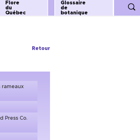
Flore
Glossaire
du
de
Québec
botanique
Retour
es rameaux
ld Press Co.