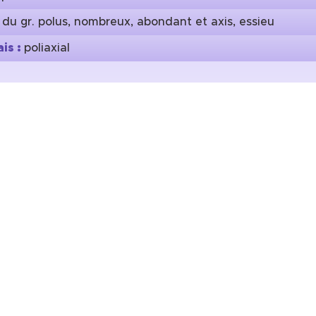
:
du gr. polus, nombreux, abondant et axis, essieu
is :
poliaxial