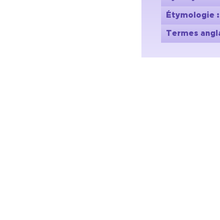
Étymologie 
Termes angla