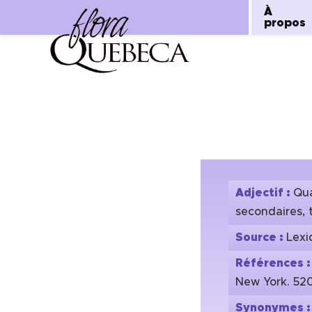
À
propos
Aller
au
contenu
Adjectif :
Qua
secondaires, t
Source :
Lexi
Références 
New York. 520
Synonymes 