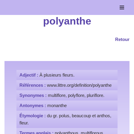
Aller
polyanthe
au
contenu
Retour
Adjectif :
À plusieurs fleurs.
Références :
www.littre.org/definition/polyanthe
Synonymes :
multiflore, polyflore, pluriflore.
Antonymes :
monanthe
Étymologie :
du gr. polus, beaucoup et anthos,
fleur.
Termes anglais :
polyanthous, multiflorous,