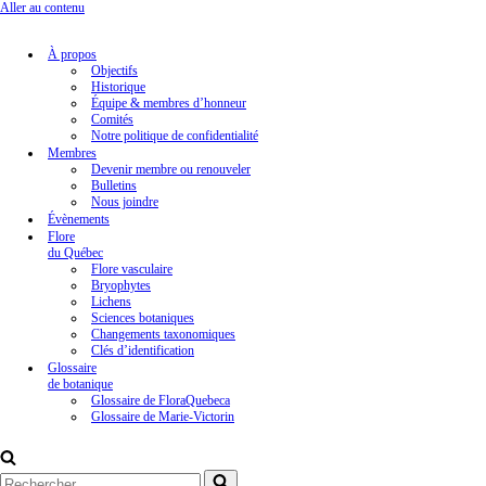
Aller au contenu
À propos
Objectifs
Historique
Équipe & membres d’honneur
Comités
Notre politique de confidentialité
Membres
Devenir membre ou renouveler
Bulletins
Nous joindre
Évènements
Flore
du Québec
Flore vasculaire
Bryophytes
Lichens
Sciences botaniques
Changements taxonomiques
Clés d’identification
Glossaire
de botanique
Glossaire de FloraQuebeca
Glossaire de Marie-Victorin
Rechercher...