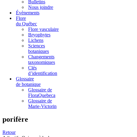
Bulletins
Nous joindre
Évènements
Flore
du Québec
Flore vasculaire
Bryophytes
Lichens
Sciences
botaniques
Changements
taxonomiques
Clés
d’identification
Glossaire
de botanique
Glossaire de
FloraQuebeca
Glossaire de
Marie-Victorin
porifère
Retour