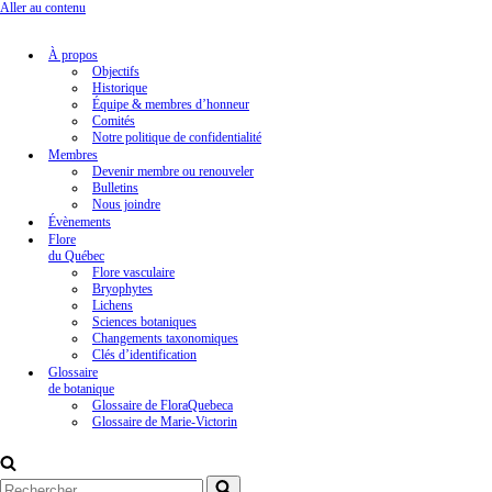
Aller au contenu
À propos
Objectifs
Historique
Équipe & membres d’honneur
Comités
Notre politique de confidentialité
Membres
Devenir membre ou renouveler
Bulletins
Nous joindre
Évènements
Flore
du Québec
Flore vasculaire
Bryophytes
Lichens
Sciences botaniques
Changements taxonomiques
Clés d’identification
Glossaire
de botanique
Glossaire de FloraQuebeca
Glossaire de Marie-Victorin
Rechercher...