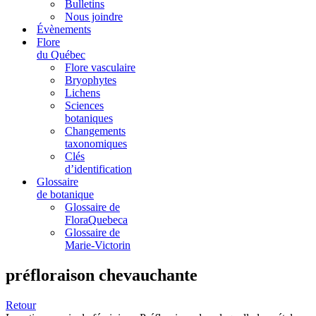
Bulletins
Nous joindre
Évènements
Flore
du Québec
Flore vasculaire
Bryophytes
Lichens
Sciences
botaniques
Changements
taxonomiques
Clés
d’identification
Glossaire
de botanique
Glossaire de
FloraQuebeca
Glossaire de
Marie-Victorin
préfloraison chevauchante
Retour