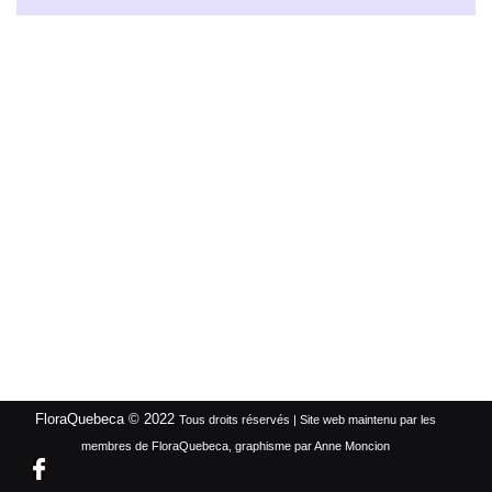
FloraQuebeca © 2022
Tous droits réservés | Site web maintenu par les
membres de FloraQuebeca, graphisme par Anne Moncion