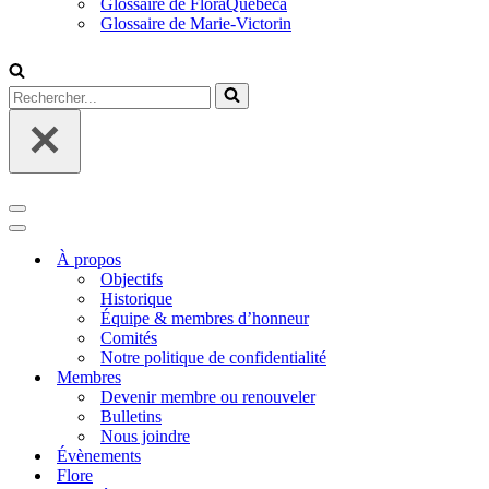
Glossaire de FloraQuebeca
Glossaire de Marie-Victorin
Rechercher...
Menu
de
Menu
navigation
de
À propos
navigation
Objectifs
Historique
Équipe & membres d’honneur
Comités
Notre politique de confidentialité
Membres
Devenir membre ou renouveler
Bulletins
Nous joindre
Évènements
Flore