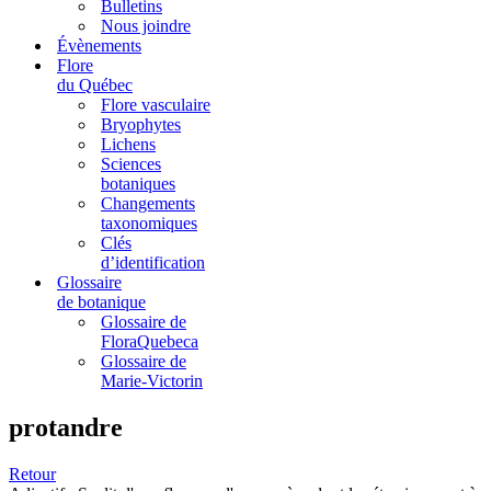
Bulletins
Nous joindre
Évènements
Flore
du Québec
Flore vasculaire
Bryophytes
Lichens
Sciences
botaniques
Changements
taxonomiques
Clés
d’identification
Glossaire
de botanique
Glossaire de
FloraQuebeca
Glossaire de
Marie-Victorin
protandre
Retour