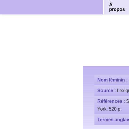
À
propos
Aller
au
contenu
Nom féminin :
Source :
Lexiq
Références :
S
York. 520 p.
Termes anglai