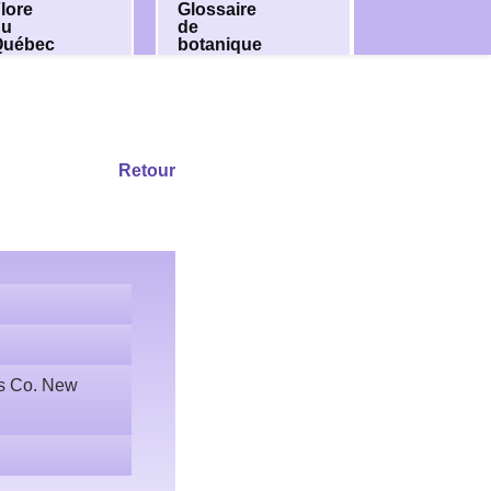
lore
Glossaire
du
de
Québec
botanique
Retour
ss Co. New